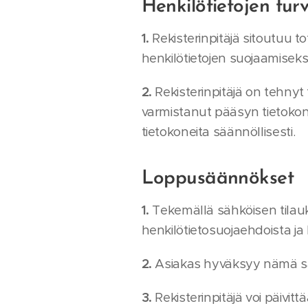
Henkilötietojen turv
1.
Rekisterinpitäjä sitoutuu t
henkilötietojen suojaamiseksi
2.
Rekisterinpitäjä on tehnyt 
varmistanut pääsyn tietokone
tietokoneita säännöllisesti.
Loppusäännökset
1.
Tekemällä sähköisen tilau
henkilötietosuojaehdoista ja 
2.
Asiakas hyväksyy nämä sä
3.
Rekisterinpitäjä voi päivit