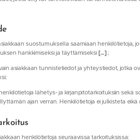
de
e asiakkaan suostumuksella saamiaan henkilötietoja, j
uksen hankkimiseksi ja täyttämiseksi
[…]
.;
 vain asiakkaan tunnistetiedot ja yhteystiedot, jotka 
si;
 henkilötietoja lähetys- ja kirjanpitotarkoituksiin sek
lyttämän ajan verran. Henkilötietoja ei julkisteta eikä n
arkoitus
siakkaan henkilötietoja seuraavissa tarkoituksissa: