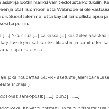
iakirja luotiin malliksi vain tiedotustarkoituksiin. K
en ja otat huomioon että Webnode ei ole vastuussa
ulla on. Suosittelemme, että käytät lainopillista apua j
sesi tarpeisiin.
la
[….]
Y-tunnus
[…]
paikassa
[…]
käsittelee asiakkaan 
t käyttöehtojen, sähköisten tilausten ja toimitusten kä
ttämän ajan kuluessa.
pitäjä, joka noudattaa GDPR - asetusta(jäljempänä „as
isterinpitäjä“);
edot ovat: sähköposti:
[……]
, puh.:
[………]
;
tiedot, jotka liittyvät tunnistettuun tai tunnistettaviss