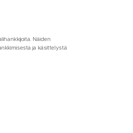
lihankkijoita. Näiden
nkkimisesta ja käsittelystä