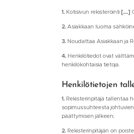
1.
Kotisivun rekisteröinti
[….]
G
2.
Asiakkaan luoma sähköinen
3.
Noudattaa Asiakkaan ja Re
4.
Henkilötiedot ovat välttä
henkilökohtaisia tietoja.
Henkilötietojen tal
1.
Rekisterinpitäjä tallentaa 
sopimussuhteesta johtuvien 
päättymisen jälkeen;
2.
Rekisterinpitäjän on poiste