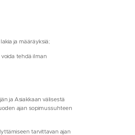
lakia ja määräyksiä;
 voida tehdä ilman
äjän ja Asiakkaan välisestä
n vuoden ajan sopimussuhteen
ilyttämiseen tarvittavan ajan