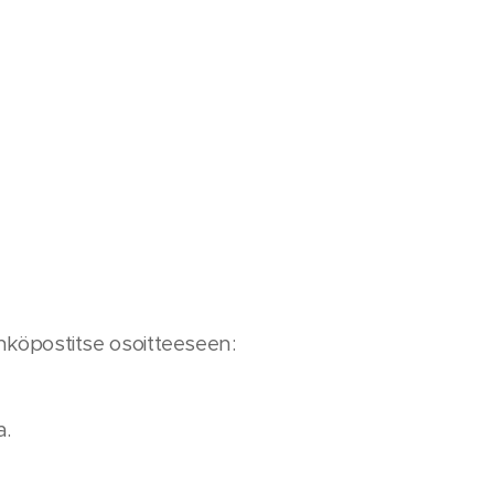
ähköpostitse osoitteeseen:
a.