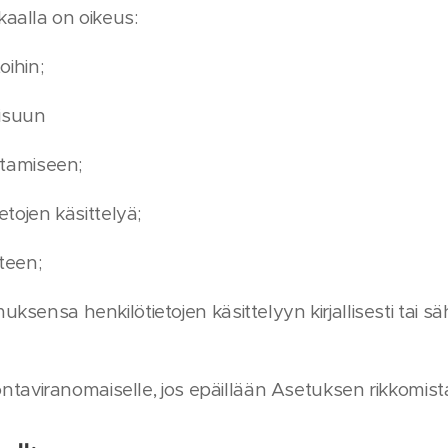
aalla on oikeus:
oihin;
aisuun
stamiseen;
etojen käsittelyä;
yteen;
sensa henkilötietojen käsittelyyn kirjallisesti tai s
vontaviranomaiselle, jos epäillään Asetuksen rikkomist