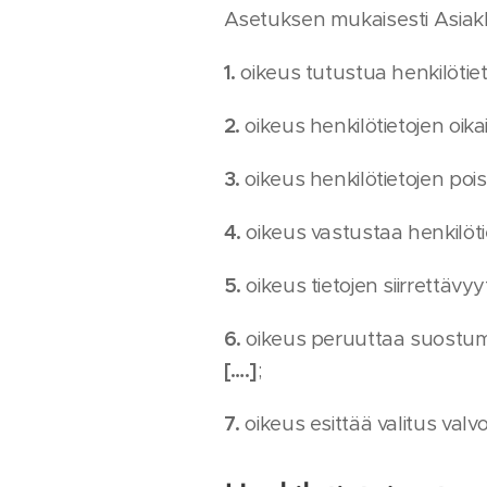
Asetuksen mukaisesti Asiakk
1.
oikeus tutustua henkilötiet
2.
oikeus henkilötietojen oik
3.
oikeus henkilötietojen poi
4.
oikeus vastustaa henkilöti
5.
oikeus tietojen siirrettävy
6.
oikeus peruuttaa suostumuk
[….]
;
7.
oikeus esittää valitus val