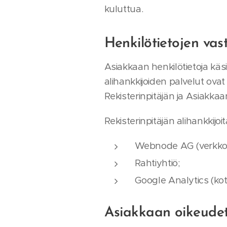
kuluttua.
Henkilötietojen vast
Asiakkaan henkilötietoja käsi
alihankkijoiden palvelut ova
Rekisterinpitäjän ja Asiakka
Rekisterinpitäjän alihankkijoit
Webnode AG (verkkok
Rahtiyhtiö;
Google Analytics (koti
Asiakkaan oikeude