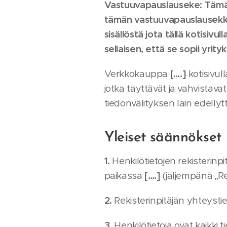
Vastuuvapauslauseke: Tämä as
tämän vastuuvapauslausekke
sisällöstä jota tällä kotisiv
sellaisen, että se sopii yrityk
Verkkokauppa
[….]
kotisivul
jotka täyttävät ja vahvistava
tiedonvälityksen lain edelly
Yleiset säännökset
1.
Henkilötietojen rekisterin
paikassa
[….]
(jäljempänä „Rek
2.
Rekisterinpitäjän yhteysti
3.
Henkilötietoja ovat kaikki 