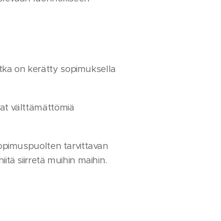
otka on kerätty sopimuksella
ovat välttämättömiä
ä sopimuspuolten tarvittavan
iitä siirretä muihin maihin.