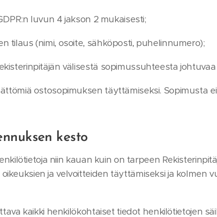
DPR:n luvun 4 jakson 2 mukaisesti;
 tilaus (nimi, osoite, sähköposti, puhelinnumero);
kisterinpitäjän välisestä sopimussuhteesta johtuvaa 
mättömiä ostosopimuksen täyttämiseksi. Sopimusta ei
lennuksen kesto
henkilötietoja niin kauan kuin on tarpeen Rekisterinpit
oikeuksien ja velvoitteiden täyttämiseksi ja kolme
ttava kaikki henkilökohtaiset tiedot henkilötietojen sä