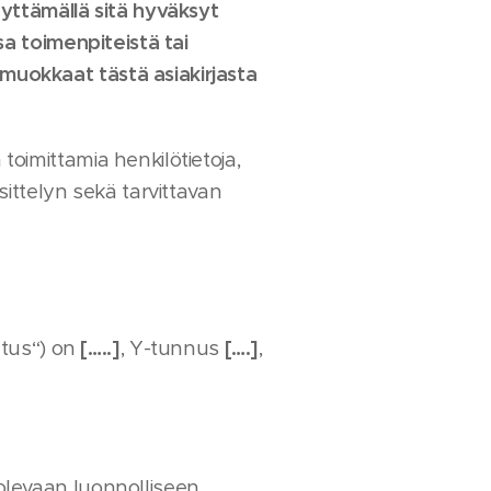
äyttämällä sitä hyväksyt
 toimenpiteistä tai
a muokkaat tästä asiakirjasta
toimittamia henkilötietoja,
sittelyn sekä tarvittavan
etus“) on
[…..]
, Y-tunnus
[….]
,
a olevaan luonnolliseen