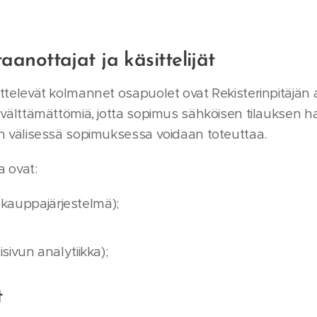
aanottajat ja käsittelijät
ttelevät kolmannet osapuolet ovat Rekisterinpitäjän a
t välttämättömiä, jotta sopimus sähköisen tilauksen ha
an välisessä sopimuksessa voidaan toteuttaa.
a ovat:
auppajärjestelmä);
sivun analytiikka);
t