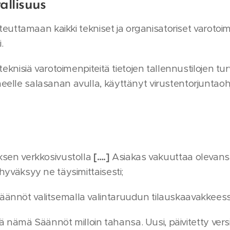
allisuus
oteuttamaan kaikki tekniset ja organisatoriset varotoi
.
teknisiä varotoimenpiteitä tietojen tallennustilojen tur
elle salasanan avulla, käyttänyt virustentorjuntaohj
ksen verkkosivustolla
[….]
Asiakas vakuuttaa olevansa 
hyväksyy ne täysimittaisesti;
ännöt valitsemalla valintaruudun tilauskaavakkees
tää nämä Säännöt milloin tahansa. Uusi, päivitetty versi