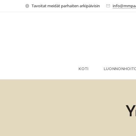
Tavoitat meidät parhaiten arkipäivisin
info@mmpaa
KOTI
LUONNONHOITO
Y