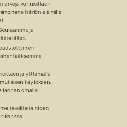
 arvoja kunnioittaen.
nimoimme häiriön eläimille
t.
. Seuraamme ja
teliäästi.
päästöttömien
ti vähentääksemme
ttaen ja ylittämällä
inmukaisen käytöksen.
e lannan omalla
.
 tavoitteita niiden
en kanssa.