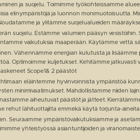
minen ja suojelu. Toimimme työkohteissamme alueen
isia elinympäristöjä ja luonnon monimuotoisuutta. Mi
e. Noudatamme ja ylitämme suojelualueiden määräykse
erän suojelu. Estämme valumien pääsyn vesistöihin
tamme vaikutuksia maaperään. Käytämme vettä sääs
inen. Vähennämme energian kulutusta ja lisäämme 
yttöä. Optimoimme kuljetukset. Kehitämme jatkuvas
laskeneet Scope1& 2 päästöt
imaan eläintemme hyvinvoinnista ympäristöä kunnioi
sten minimivaatimukset. Mahdollistamme niiden laj
astamme aiheutuvat päästöt ja jätteet. Kierrätämm
 rehut lähituottajilta emmekä käytä torjunta-aineita
nen. Seuraamme ympäristövaikutuksiamme ja asetamme
imimme yhteistyössä asiantuntijoiden ja viranomaist