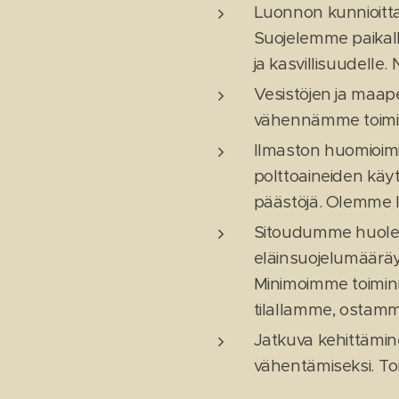
Luonnon kunnioitta
Suojelemme paikall
ja kasvillisuudell
Vesistöjen ja maap
vähennämme toimin
Ilmaston huomioim
polttoaineiden kä
päästöjä. Olemme 
Sitoudumme huoleht
eläinsuojelumääräy
Minimoimme toiminn
tilallamme, ostamme
Jatkuva kehittämi
vähentämiseksi. To