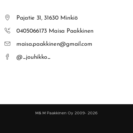
Pajatie 31, 31630 Minkiö
0405066173 Maisa Paakkinen
maisa.paakkinen@gmail.com
@_jouhikko_
M& M Paakkinen Oy 2009- 2026